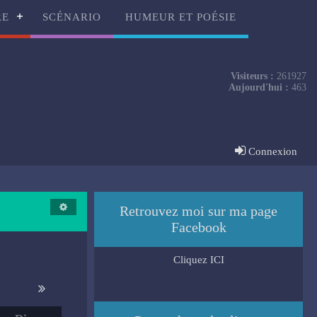
RE
SCÉNARIO
HUMEUR ET POÉSIE
Visiteurs :
261927
Aujourd'hui :
463
Connexion
Retrouvez moi sur ma page
Facebook
Cliquez ICI