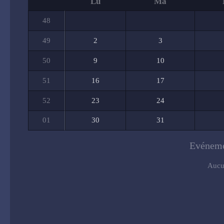
Lu
Ma
48
49
2
3
50
9
10
51
16
17
52
23
24
01
30
31
Evéneme
Aucu