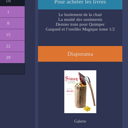
Di
Pour acheter les livres
1
Le hurlement de la chair
La mutité des sentiments
8
Dernier train pour Quimper
Gaspard et l’oreiller Magique tome 1/2
15
22
Diaporama
29
Galerie