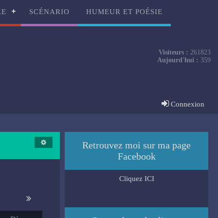
RE
SCÉNARIO
HUMEUR ET POÉSIE
Visiteurs :
261823
Aujourd'hui :
359
Connexion
Retrouvez moi sur ma page
Facebook
Cliquez ICI