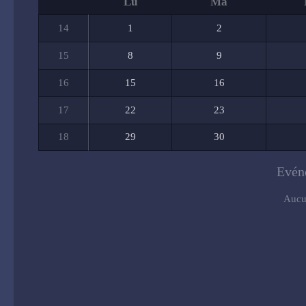
Lu
Ma
14
1
2
15
8
9
16
15
16
17
22
23
18
29
30
Evén
Aucu