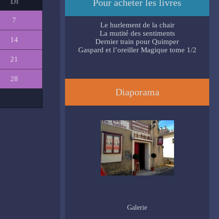
Di
Pour acheter les livres
7
Le hurlement de la chair
La mutité des sentiments
14
Dernier train pour Quimper
Gaspard et l’oreiller Magique tome 1/2
21
28
Diaporama
Galerie