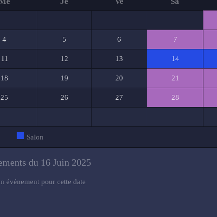
Me
Je
Ve
Sa
4
5
6
7
11
12
13
14
18
19
20
21
25
26
27
28
■
Salon
ments du 16 Juin 2025
n événement pour cette date