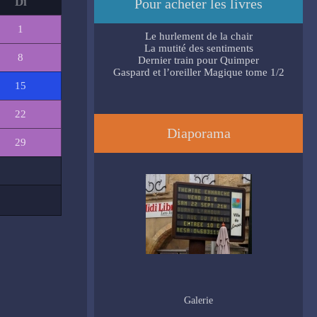
Di
Pour acheter les livres
1
Le hurlement de la chair
La mutité des sentiments
8
Dernier train pour Quimper
Gaspard et l’oreiller Magique tome 1/2
15
22
Diaporama
29
Galerie