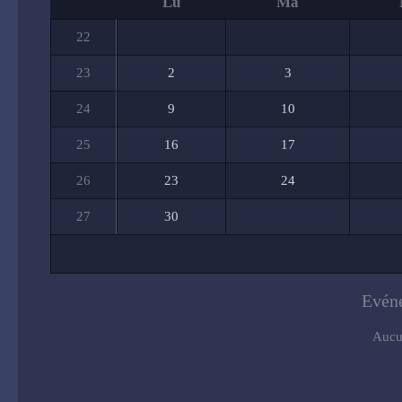
Lu
Ma
22
23
2
3
24
9
10
25
16
17
26
23
24
27
30
Evéne
Aucu