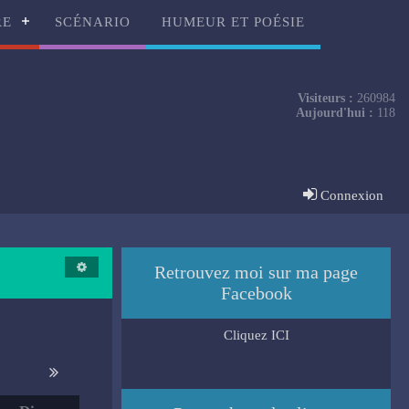
RE
SCÉNARIO
HUMEUR ET POÉSIE
Visiteurs :
260984
Aujourd'hui :
118
Connexion
Retrouvez moi sur ma page
Facebook
Cliquez ICI