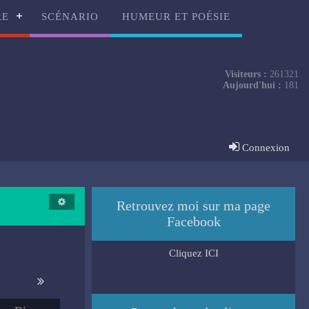
RE
SCÉNARIO
HUMEUR ET POÉSIE
Visiteurs :
261321
Aujourd'hui :
181
Connexion
Retrouvez moi sur ma page
Facebook
Cliquez ICI