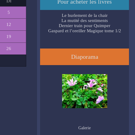
Di
Pour acheter les livres
5
Le hurlement de la chair
La mutité des sentiments
12
Dernier train pour Quimper
Gaspard et l’oreiller Magique tome 1/2
19
26
Diaporama
Galerie