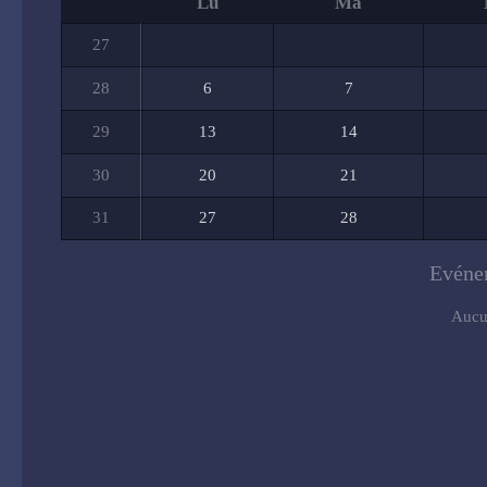
Lu
Ma
27
28
6
7
29
13
14
30
20
21
31
27
28
Evénem
Aucu