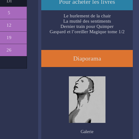
Di
Pour acheter les livres
5
Le hurlement de la chair
La mutité des sentiments
12
Dernier train pour Quimper
Gaspard et l’oreiller Magique tome 1/2
19
26
Diaporama
Galerie