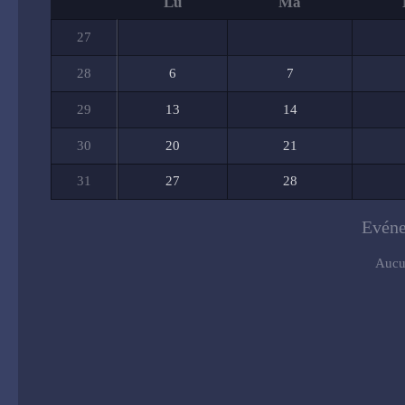
Lu
Ma
27
28
6
7
29
13
14
30
20
21
31
27
28
Evéne
Aucu