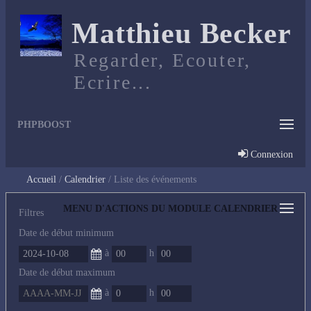
Matthieu Becker
Regarder, Ecouter,
Ecrire...
PHPBOOST
Connexion
Accueil
Calendrier
Liste des événements
MENU D'ACTIONS DU MODULE CALENDRIER
Filtres
Date de début minimum
à
h
Date de début maximum
à
h