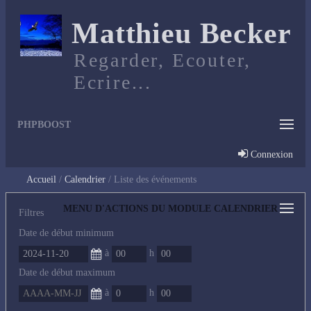
Matthieu Becker
Regarder, Ecouter,
Ecrire...
PHPBOOST
Connexion
Accueil
Calendrier
Liste des événements
MENU D'ACTIONS DU MODULE CALENDRIER
Filtres
Date de début minimum
à
h
Date de début maximum
à
h