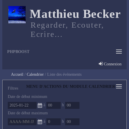
Matthieu Becker
Regarder, Ecouter,
Ecrire...
PHPBOOST
Connexion
Accueil
Calendrier
Liste des événements
MENU D'ACTIONS DU MODULE CALENDRIER
Filtres
Date de début minimum
à
h
Date de début maximum
à
h