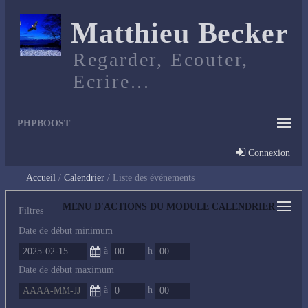
Matthieu Becker
Regarder, Ecouter,
Ecrire...
PHPBOOST
Connexion
Accueil
Calendrier
Liste des événements
MENU D'ACTIONS DU MODULE CALENDRIER
Filtres
Date de début minimum
à
h
Date de début maximum
à
h