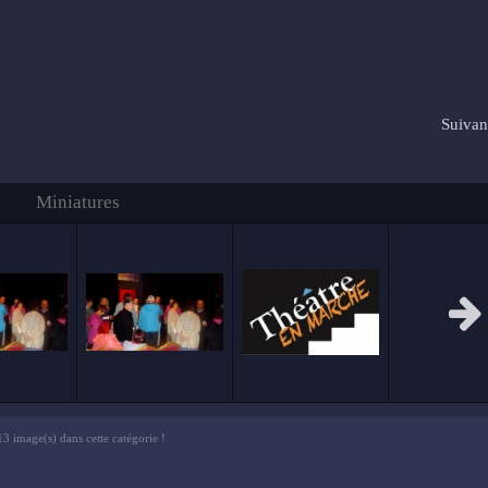
Suivan
Miniatures
13 image(s) dans cette catégorie !