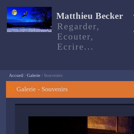
Matthieu Becker
Regarder,
Ecouter,
Ecrire...
Accueil
Galerie
Souvenirs
Galerie - Souvenirs