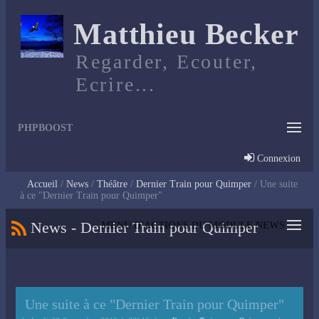
Matthieu Becker
Regarder, Ecouter,
Ecrire...
PHPBOOST
Connexion
Accueil
News
Théâtre
Dernier Train pour Quimper
Une suite
à ce "Dernier Train pour Quimper"
News - Dernier Train pour Quimper
MENU D'ACTIONS DU MODULE NEWS
Une suite à ce "Dernier Train pour Quimper"