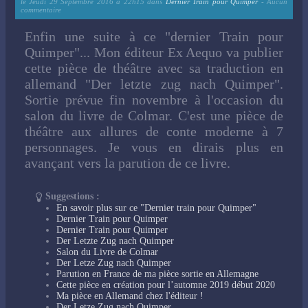
le
Jeudi 29 Septembre 2016 à 22h15
dans
Dernier Train pour Quimper
- Aucun
commentaire
Enfin une suite à ce "dernier Train pour
Quimper"... Mon éditeur Ex Aequo va publier
cette pièce de théâtre avec sa traduction en
allemand "Der letzte zug nach Quimper".
Sortie prévue fin novembre à l'occasion du
salon du livre de Colmar. C'est une pièce de
théâtre aux allures de conte moderne à 7
personnages. Je vous en dirais plus en
avançant vers la parution de ce livre.
Suggestions :
En savoir plus sur ce "Dernier train pour Quimper"
Dernier Train pour Quimper
Dernier Train pour Quimper
Der Letzte Zug nach Quimper
Salon du Livre de Colmar
Der Letze Zug nach Quimper
Parution en France de ma pièce sortie en Allemagne
Cette pièce en création pour l’automne 2019 début 2020
Ma pièce en Allemand chez l'éditeur !
Der Letze Zug nach Quimper