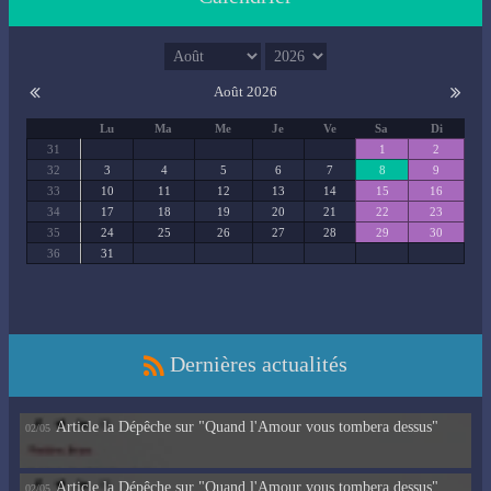
Août 2026
Lu
Ma
Me
Je
Ve
Sa
Di
31
1
2
32
3
4
5
6
7
8
9
33
10
11
12
13
14
15
16
34
17
18
19
20
21
22
23
35
24
25
26
27
28
29
30
36
31
Dernières actualités
Article la Dépêche sur "Quand l'Amour vous tombera dessus"
02/05
Article la Dépêche sur "Quand l'Amour vous tombera dessus"
02/05