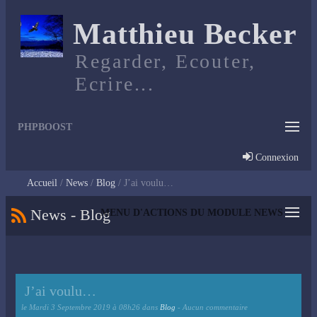
Matthieu Becker
Regarder, Ecouter,
Ecrire...
PHPBOOST
Connexion
Accueil
News
Blog
J’ai voulu…
News - Blog
MENU D'ACTIONS DU MODULE NEWS
J’ai voulu…
le
Mardi 3 Septembre 2019 à 08h26
dans
Blog
- Aucun commentaire