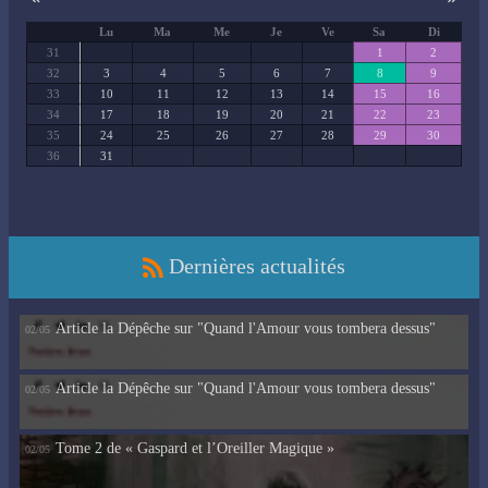
Lu
Ma
Me
Je
Ve
Sa
Di
31
1
2
32
3
4
5
6
7
8
9
33
10
11
12
13
14
15
16
34
17
18
19
20
21
22
23
35
24
25
26
27
28
29
30
36
31
Dernières actualités
Article la Dépêche sur "Quand l'Amour vous tombera dessus"
02/05
Article la Dépêche sur "Quand l'Amour vous tombera dessus"
02/05
Tome 2 de « Gaspard et l’Oreiller Magique »
02/05