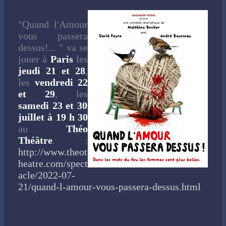
"Quand l'Amour
vous passera
dessus!... " va se
jouer à
Paris
les
jeudi 21 et 28
,
les
vendredi 22
et 29
, les
samedi 23 et 30
juillet à 19 h 30
au
Théo
Théâtre
. :
http://www.theot
heatre.com/spect
acle/2022-07-
21/quand-l-amour-vous-passera-dessus.html