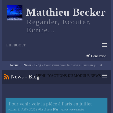
Matthieu Becker
Regarder, Ecouter,
Ecrire...
PHPBOOST
Connexion
Accueil
News
Blog
Pour venir voir la pièce à Paris en juillet
News - Blog
MENU D'ACTIONS DU MODULE NEWS
Pour venir voir la pièce à Paris en juillet
le
Lundi 11 Juillet 2022 à 09h42
dans
Blog
- Aucun commentaire