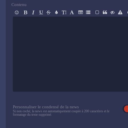
Contenu
Personnaliser le condensé de la news
Si non coché, la news est automatiquement coupée à 200 caractères et le
formatage du texte supprimé.