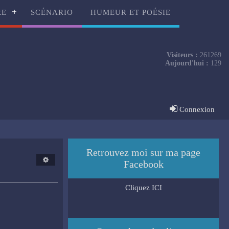
RE
SCÉNARIO
HUMEUR ET POÉSIE
Visiteurs :
261269
Aujourd'hui :
129
Connexion
Retrouvez moi sur ma page
Facebook
Cliquez ICI