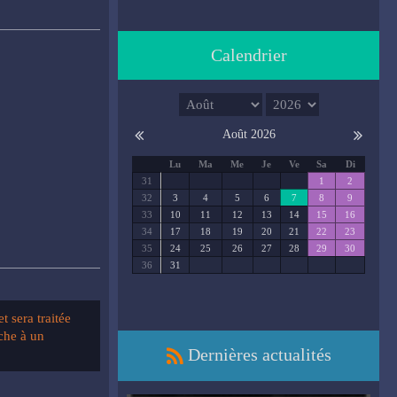
Calendrier
Août 2026
Lu
Ma
Me
Je
Ve
Sa
Di
31
1
2
32
3
4
5
6
7
8
9
33
10
11
12
13
14
15
16
34
17
18
19
20
21
22
23
35
24
25
26
27
28
29
30
36
31
 sera traitée
che à un
Dernières actualités