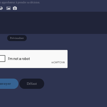
un approbateur à prendre sa décision.
Prévisualiser
nvoyer
Défaut