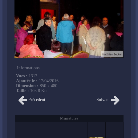
Informations
Vues :
1312
Ajoutée le :
17/04/2016
Dimension :
850 x 480
Taille :
103.8 Ko
Précédent
Suivant
Miniatures