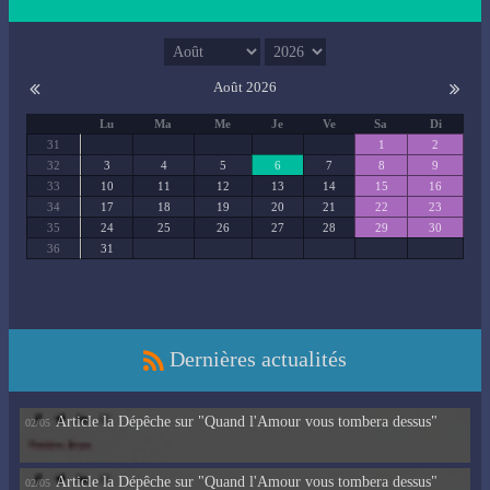
Août 2026
Lu
Ma
Me
Je
Ve
Sa
Di
31
1
2
32
3
4
5
6
7
8
9
33
10
11
12
13
14
15
16
34
17
18
19
20
21
22
23
35
24
25
26
27
28
29
30
36
31
Dernières actualités
Article la Dépêche sur "Quand l'Amour vous tombera dessus"
02/05
Article la Dépêche sur "Quand l'Amour vous tombera dessus"
02/05