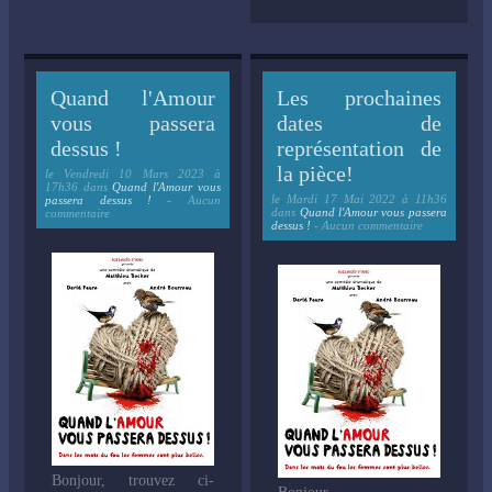
Quand l'Amour
Les prochaines
vous passera
dates de
dessus !
représentation de
la pièce!
le
Vendredi 10 Mars 2023 à
17h36
dans
Quand l'Amour vous
le
Mardi 17 Mai 2022 à 11h36
passera dessus !
- Aucun
dans
Quand l'Amour vous passera
commentaire
dessus !
- Aucun commentaire
Bonjour, trouvez ci-