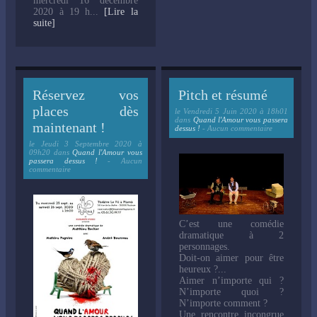
mercredi 16 décembre
2020 à 19 h...
[Lire la
suite]
Réservez vos
Pitch et résumé
places dès
le
Vendredi 5 Juin 2020 à 18h01
dans
Quand l'Amour vous passera
maintenant !
dessus !
- Aucun commentaire
le
Jeudi 3 Septembre 2020 à
09h20
dans
Quand l'Amour vous
passera dessus !
- Aucun
commentaire
C’est une comédie
dramatique à 2
personnages.
Doit-on aimer pour être
heureux ?...
Aimer n’importe qui ?
N’importe quoi ?
N’importe comment ?
Une rencontre incongrue