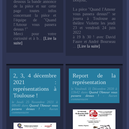
Bonjour,
dessous la bande annonce
de la pièce et sur cette
La pièce "Quand l'Amour
page toutes infos
vous passera dessus!" se
concernant la pièce et
jouera à Toulouse au
l'équipe de "Quand
théâtre Violette les jeudi
l'Amour vous passera
23 et vendredi 24 juin
dessus !"
2022
Merci pour votre
à 19 h 30 ! avec David
curiosité et à b...
[Lire la
Faure et André Bourseau
suite]
...
[Lire la suite]
2, 3, 4 décembre
Report de la
2021 :
représentation
représentations à
le
Vendredi 11 Décembre 2020 à
13h42
dans
Quand l'Amour vous
Toulouse !
passera dessus !
- Aucun
commentaire
le
Jeudi 25 Novembre 2021 à
08h40
dans
Quand l'Amour vous
passera dessus !
- Aucun
commentaire