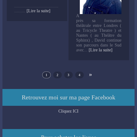
....................................
.........
[Lire la suite]
A
près sa formation
théâtrale entre Londres (
au Tricycle Theatre ) et
Nantes ( au Théâtre du
Sphinx) , David continue
son parcours dans le Sud
avec...
[Lire la suite]
»
1
2
3
4
Retrouvez moi sur ma page Facebook
Cliquez ICI