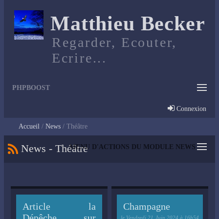
Matthieu Becker
Regarder, Ecouter,
Ecrire...
PHPBOOST
Connexion
Accueil
News
Théâtre
News - Théâtre
MENU D'ACTIONS DU MODULE NEWS
Article la
Champagne
Dépêche sur
le
Vendredi 21 Juin 2024 à 16h54