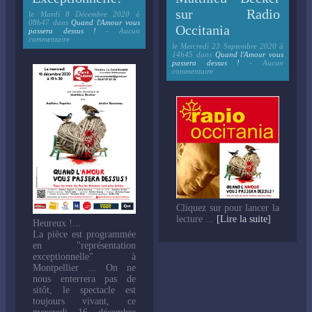
sur Radio
le
Mardi 8 Décembre 2020 à
08h47
dans
Quand l'Amour vous
Occitania
passera dessus !
- Aucun
commentaire
le
Mercredi 23 Septembre 2020 à
14h45
dans
Quand l'Amour vous
passera dessus !
- Aucun
commentaire
Cliquez sur pour lancer la
lecture ...
[Lire la suite]
Heureux !...
La pièce est programmée
en "représentation
exceptionnelle" à
Montpellier ... On ne
nous enterrera pas de
sitôt, le spectacle est
toujours vivant, ce