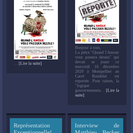
Bonjour à tous,
La pièce "Quand l'Amour
vous passera dessus" qui
devait se jouer ce
...
[Lire la suite]
mercredi 16 décembre
2020 à Montpellier au
Carré Rondelet est
reportée. Pour raison, la
"logique
gouvernementa...
[Lire la
suite]
Représentation
Interview de
Exceptionnelle!
Matthieu Becker