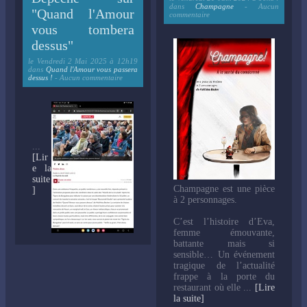
dans
Champagne
- Aucun
"Quand l'Amour
commentaire
vous tombera
dessus"
le
Vendredi 2 Mai 2025 à 12h19
dans
Quand l'Amour vous passera
dessus !
- Aucun commentaire
...
[Lir
e la
suite
Champagne est une pièce
]
à 2 personnages.
C’est l’histoire d’Eva,
femme émouvante,
battante mais si
sensible… Un événement
tragique de l’actualité
frappe à la porte du
restaurant où elle ...
[Lire
la suite]