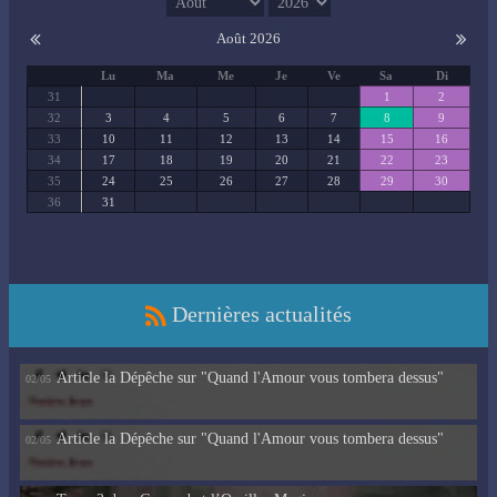
Août 2026
Lu
Ma
Me
Je
Ve
Sa
Di
31
1
2
32
3
4
5
6
7
8
9
33
10
11
12
13
14
15
16
34
17
18
19
20
21
22
23
35
24
25
26
27
28
29
30
36
31
Dernières actualités
Article la Dépêche sur "Quand l'Amour vous tombera dessus"
02/05
Article la Dépêche sur "Quand l'Amour vous tombera dessus"
02/05