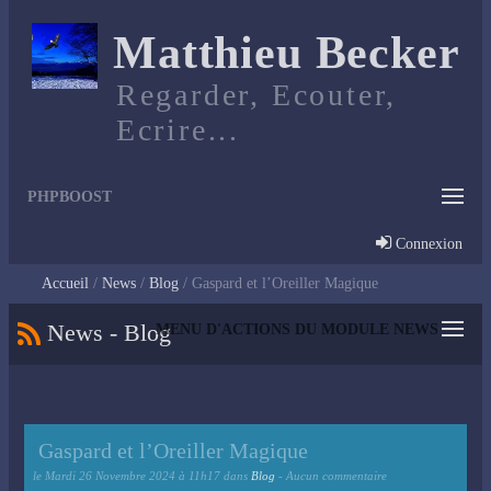
Matthieu Becker
Regarder, Ecouter,
Ecrire...
PHPBOOST
Connexion
Accueil
News
Blog
Gaspard et l’Oreiller Magique
News - Blog
MENU D'ACTIONS DU MODULE NEWS
Gaspard et l’Oreiller Magique
le
Mardi 26 Novembre 2024 à 11h17
dans
Blog
- Aucun commentaire