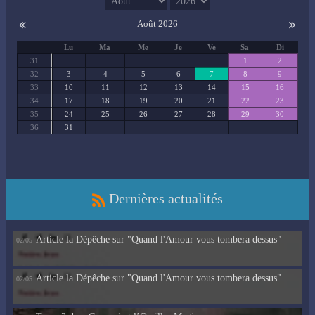
Août 2026
Lu
Ma
Me
Je
Ve
Sa
Di
31
1
2
32
3
4
5
6
7
8
9
33
10
11
12
13
14
15
16
34
17
18
19
20
21
22
23
35
24
25
26
27
28
29
30
36
31
Dernières actualités
Article la Dépêche sur "Quand l'Amour vous tombera dessus"
02/05
Article la Dépêche sur "Quand l'Amour vous tombera dessus"
02/05